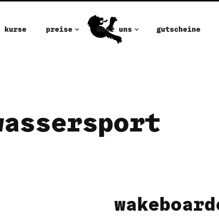
kurse
preise
über uns
gutscheine
wassersport
wakeboard