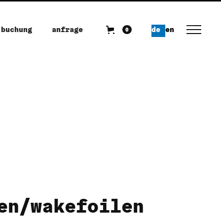
buchung
anfrage
de
en
0
en/wakefoilen