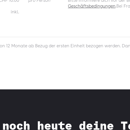
CHF 10.00
pro Person
Bitte informiere dich vor der
Geschäftsbedingungen
.Bei F
inkl.
n 12 Monate ab Bezug der ersten Einheit bezogen werden. Dana
 noch heute deine T