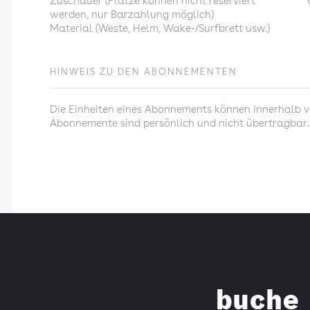
Zuschauer (Plätze können nicht reserviert
werden, nur Barzahlung möglich)
Material (Weste, Helm, Wake-/Surfbrett usw.)
HINWEIS ZU DEN ABONNEMENTEN
Die Einheiten eines Abonnements können innerhalb vo
Abonnemente sind persönlich und nicht übertragbar.
buche