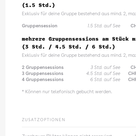
(1.5 Std.)
Exklusiv für deine Gruppe bestehend aus mind. 2, max
Gruppensession
1.5 Std. auf See
CH
mehrere Gruppensessions am Stück m
(3 Std. / 4.5 Std. / 6 Std.)
Exklusiv für deine Gruppe bestehend aus mind. 2, max
2 Gruppensessions
3 Std. auf See
CH
3 Gruppensessions
4.5 Std. auf See
CHF
4 Gruppensessions
6 Std. auf See
CHF
* Können nur telefonisch gebucht werden.
ZUSATZOPTIONEN