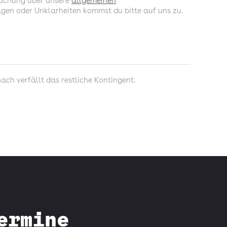
 Buchung über unsere
allgemeinen
ragen oder Unklarheiten kommst du bitte auf uns zu.
ch verfällt das restliche Kontingent.
ermine