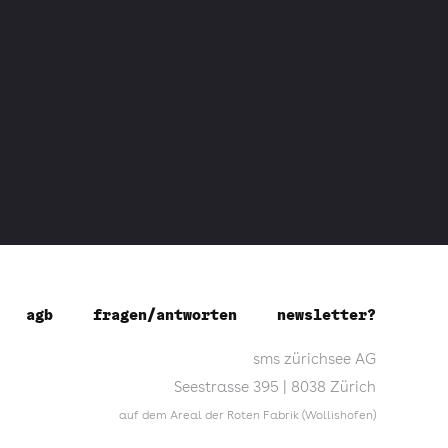
agb
fragen/antworten
newsletter?
sms zürichsee AG
Seestrasse 395 | 8038 Zürich
auf dem Areal der Roten Fabrik (Wollishofen)