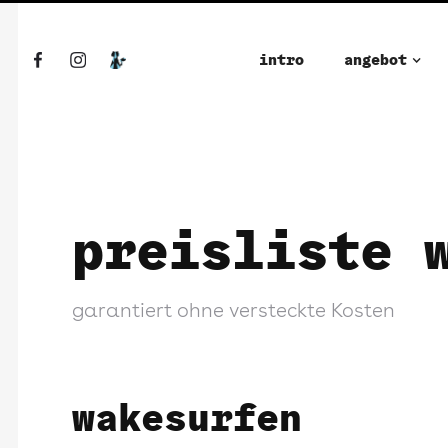
intro
angebot
preisliste 
garantiert ohne versteckte Kosten
wakesurfen