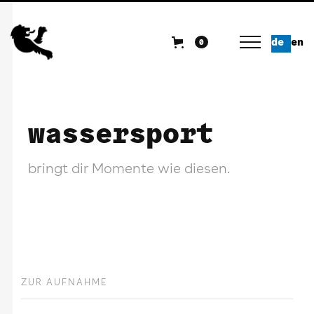
de
en
0
wassersport
bringt dir Momente wie diesen.
ZUR AUFNAHME