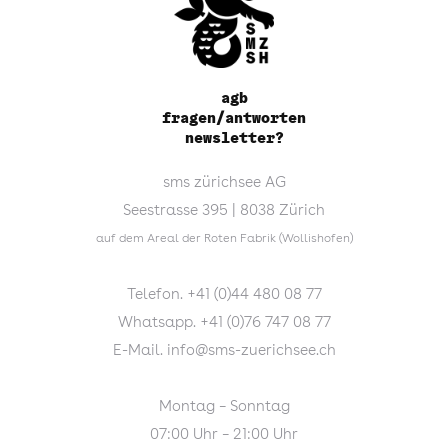
agb
fragen/antworten
newsletter?
sms zürichsee AG
Seestrasse 395 | 8038 Zürich
auf dem Areal der Roten Fabrik (Wollishofen)
Telefon. +41 (0)44 480 08 77
Whatsapp. +41 (0)76 747 08 77
E-Mail. info@sms-zuerichsee.ch
Montag – Sonntag
07:00 Uhr – 21:00 Uhr