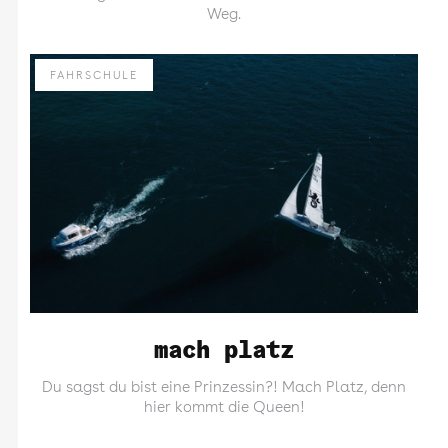
Weg.
FAHRSCHULE
mach platz
Du sagst du bist eine Prinzessin?! Mach Platz, denn
hier kommt die Queen!